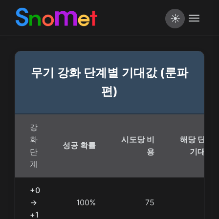
☀️
무기 강화 단계별 기대값 (룬파
편)
강
화
시도당 비
해당 단계
성공 확률
단
용
기대값
계
+0
→
100%
75
75
+1