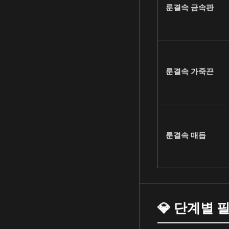
룬결속 금속판
룬결속 가죽끈
룬결속 매듭
💎 단계별 