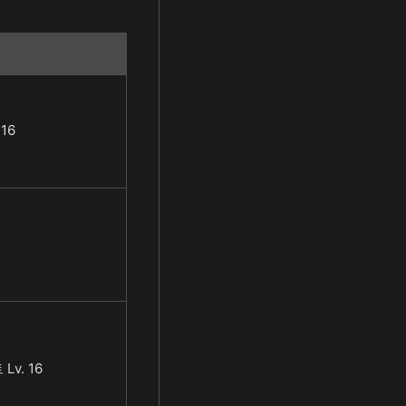
16
v. 16