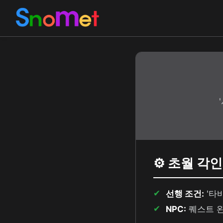
⚙️ 초월 각
선행 조건:
'타
NPC:
퀘스트 