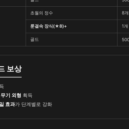
초월의 정수
8개
룬결속 장식(★8)+
1개
골드
500
드 보상
득
및
무기 외형
획득
일 효과
가 단계별로 강화