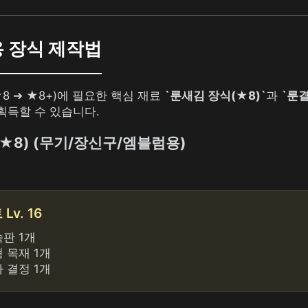
전용 장식 제작법
8 ➔ ★8+)에 필요한 핵심 재료
`룬새김 장식(★8)`
과
`룬결
획득할 수 있습니다.
(★8) (무기/장신구/엠블럼용)
v. 16
판 1개
 목재 1개
 결정 1개