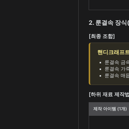
2. 룬결속 장식
[최종 조합]
핸디크래프트 L
룬결속 금속
룬결속 가죽
룬결속 매듭
[하위 재료 제작법
제작 아이템 (1개)