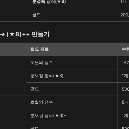
룬결속 장식(★8)
1개
골드
200
 ➔ (★8)++ 만들기
필요 재료
수
초월의 정수
14
룬새김 장식(★8)+
1개
골드
500
초월의 정수
8개
룬새김 장식(★8)+
1개
골드
500