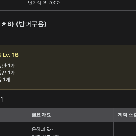
변화의 핵 200개
(★8) (방어구용)
v. 16
판 1개
끈 1개
 1개
]
필요 재료
제작 스
운철괴 9개