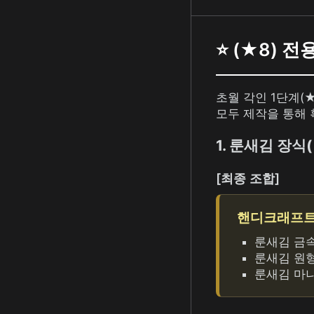
⭐ (★8) 
초월 각인 1단계(★
모두 제작을 통해 
1. 룬새김 장식
[최종 조합]
핸디크래프트 L
룬새김 금속
룬새김 원형
룬새김 마나