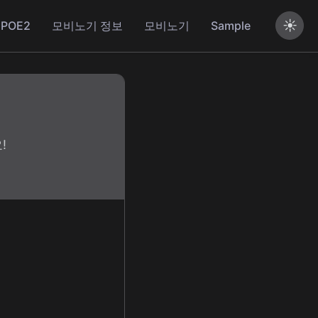
☀️
POE2
모비노기 정보
모비노기
Sample
!