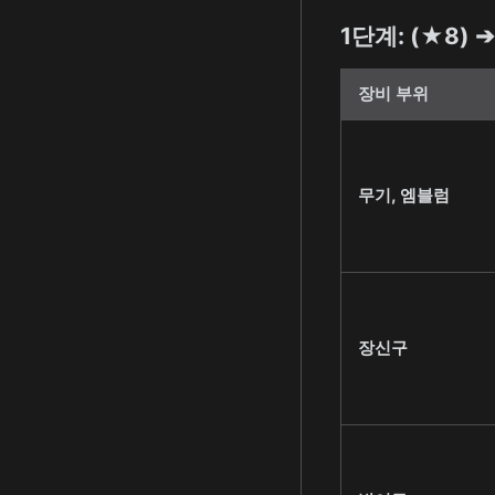
1단계: (★8) 
장비 부위
무기, 엠블럼
장신구