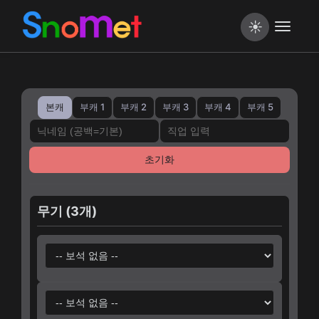
마비노기 모바일 보석 시뮬레이
☀️
본캐
부캐 1
부캐 2
부캐 3
부캐 4
부캐 5
초기화
무기 (3개)