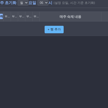
주 초기화
요일
시
(설정 요일, 시간 기준 초기화)
캐
부캐1
부캐2
부캐3
부캐4
부캐5
매주 숙제 내용
+ 행 추가