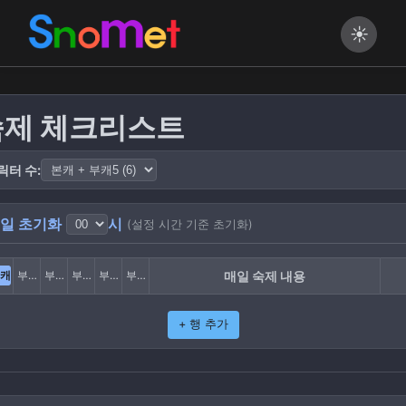
☀️
숙제 체크리스트
릭터 수:
일 초기화
시
(설정 시간 기준 초기화)
캐
부캐1
부캐2
부캐3
부캐4
부캐5
매일 숙제 내용
+ 행 추가