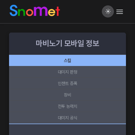
☀️
마비노기 모바일 정보
스킬
대미지 판정
인챈트 증폭
장비
전투 능력치
대미지 공식