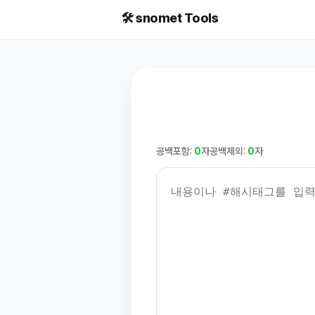
🛠️ snomet Tools
공백포함:
0
자
공백제외:
0
자