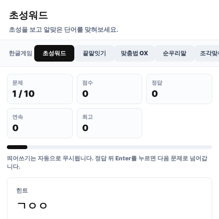
초성워드
초성을 보고 알맞은 단어를 맞혀보세요.
한글게임
초성워드
끝말잇기
맞춤법 OX
순우리말
조각맞
문제
점수
정답
1 / 10
0
0
연속
최고
0
0
띄어쓰기는 자동으로 무시됩니다. 정답 뒤 Enter를 누르면 다음 문제로 넘어갑
니다.
힌트
ㄱㅇㅇ