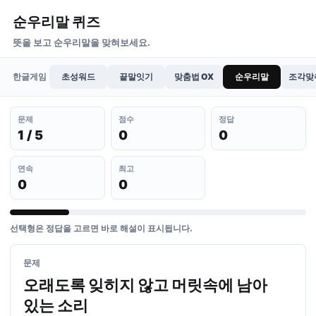
순우리말 퀴즈
뜻을 보고 순우리말을 맞혀보세요.
한글게임
초성워드
끝말잇기
맞춤법 OX
순우리말
조각맞
문제
점수
정답
1 / 5
0
0
연속
최고
0
0
선택형은 정답을 고르면 바로 해설이 표시됩니다.
문제
오래도록 잊히지 않고 머릿속에 남아
있는 소리