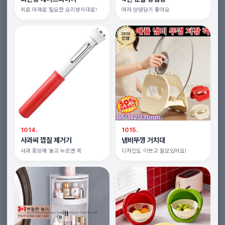
위로 아래로 필요한 요리방식대로!
여러 양념담기 좋아요
1014.
1015.
사과씨 껍질 제거기
냄비뚜껑 거치대
사과 중앙에 놓고 누르면 쏙
디자인도 이쁘고 쓸모있어요!