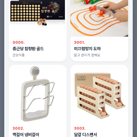
0000.
3001.
종근당 침향환 골드
미끄럼방지 도마
건강식품
얇고 관리가 편해요
3002.
3003.
벽걸이 냄비걸이
달걀 디스펜서