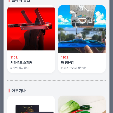
남자의 낭만
1101.
1102.
서라운드 스피커
배 장난감
의자에 설치해요
원피스 낭만의 장난감!
아무거나