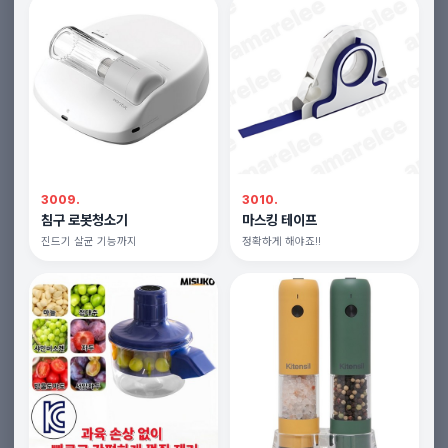
3009.
3010.
침구 로봇청소기
마스킹 테이프
진드기 살균 기능까지
정확하게 해야죠!!