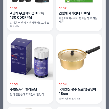
1001.
1002.
4단계 무선 에어건 초고속
입냄새 제거캔디 100알
130 000RPM
가글제작회사에서 만드는 믿고 사는
제품
강력한 무선 에어건 컴퓨터청소에 도
움됩니다.
1003.
1004.
수면도우미 멜라토닌
국내생산 편수 노란 양은냄비
18cm
잠이 잘안올때 자기전에 한정씩
라면먹을때 필수템!