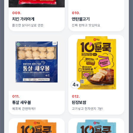
009.
010.
치킨 가라아게
연탄불고기
쫄깃한 닭다리살로 만든
진짜 편하고 맛있어요
011.
012.
통살 새우볼
된장보쌈
에프에 간편하게!!
고기넣고 전자렌지 7분!