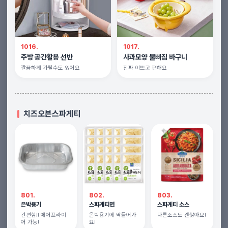
1016.
1017.
주방 공간활용 선반
사과모양 물빠짐 바구니
깔끔하게 가릴수도 있어요
진짜 이쁘고 편해요
치즈오븐스파게티
801.
802.
803.
은박용기
스파게티면
스파게티 소스
간편함!! 에어프라이
은박용기에 딱들어가
다른소스도 괜찮아요!
어 가능!
요!