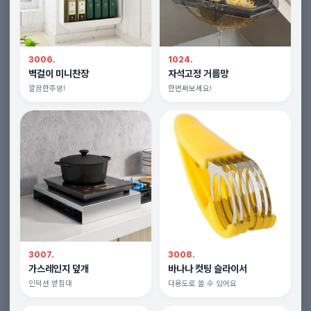
3006.
1024.
벽걸이 미니찬장
자석고정 거름망
깔끔한주방!
한번써보세요!
3007.
3008.
가스레인지 덮개
바나나 컷팅 슬라이서
인덕션 받침대
다용도로 쓸 수 있어요