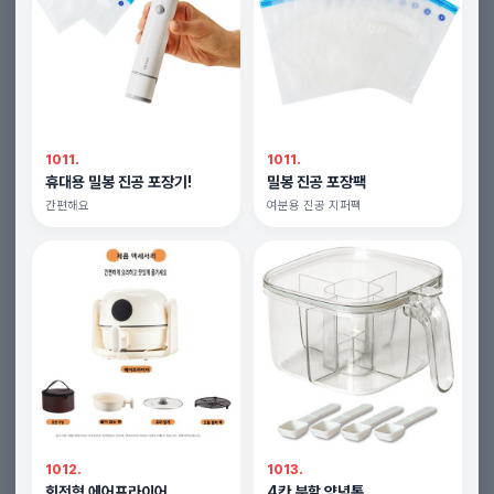
1011.
1011.
휴대용 밀봉 진공 포장기!
밀봉 진공 포장팩
간편해요
여분용 진공 지퍼팩
1012.
1013.
회전형 에어프라이어
4칸 분할 양념통