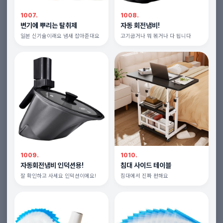
1007.
1008.
변기에 뿌리는 탈취제
자동 회전냄비!
일본 신기술이래요 냄새 잡아준대요
고기굽거나 뭐 볶거나 다 됩니다
1009.
1010.
자동회전냄비 인덕션용!
침대 사이드 테이블
잘 확인하고 사세요 인덕션이에요!
침대에서 진짜 편해요