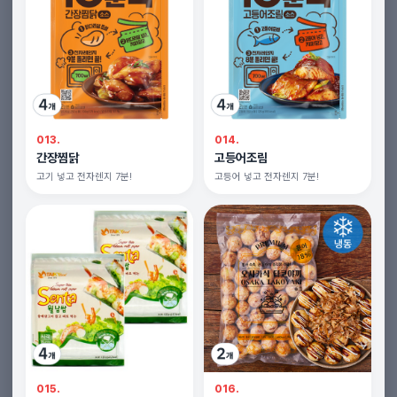
013.
014.
간장찜닭
고등어조림
고기 넣고 전자렌지 7분!
고등어 넣고 전자렌지 7분!
015.
016.