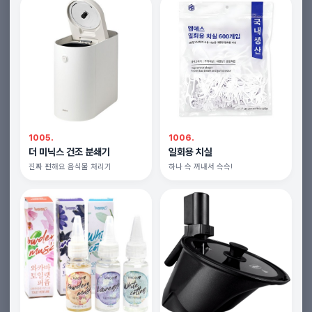
1005.
1006.
더 미닉스 건조 분쇄기
일회용 치실
진짜 편해요 음식물 처리기
하나 슥 꺼내서 슥슥!