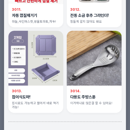
3011.
3012.
자동 껍질제거기
전동 소금 후추 그라인더!
마늘,샤인머스켓,방울토마토,자두!
힘들게 갈지 않아도 돼요
3013.
3014.
접이식도마!
다용도 주방스푼
접시로도 가능하고 썰어서 바로 먹기
이거하나로 많은걸 할 수 있어요!
가능!