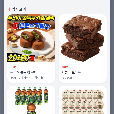
먹자코너
001.
002.
두바이 쫀득 찹쌀떡
가성비 브라우니
30g 40개 가성비 지립니다!
총 720g!!!