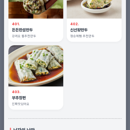
401.
402.
든든한섬만두
신선왕만두
강레오 솊추천만두
정승제쌤 추천만두
403.
부추창편
진짜맛있어요