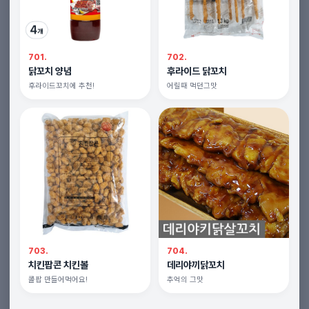
701.
702.
닭꼬치 양념
후라이드 닭꼬치
후라이드꼬치에 추천!
어릴때 먹던그맛
703.
704.
치킨팝콘 치킨볼
데리야끼닭꼬치
콜팝 만들어먹어요!
추억의 그맛