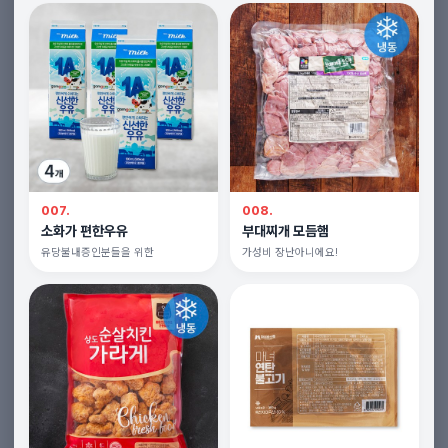
007.
008.
소화가 편한우유
부대찌개 모듬햄
유당불내증인분들을 위한
가성비 장난아니에요!