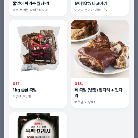
물없이 싸먹는 월남쌈!
문어18% 타코야끼
바로 싸먹는 라이스페이퍼
어머나 문어가 거의 1/5
017.
018.
1kg 순살 족발
뼈 족발 (냉장) 앞다리 + 뒷다
리
가성비 작살!!
뼈족발 가성비!