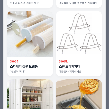
도마나 다른걸 걸어도 돼요
냉장실에 보관하고 편하게 꺼내봐요
3004.
3005.
스파게티 간편 보관통
스탠 도마거치대
1인분씩 꺼내기!
예쁜도마 거치해봐요