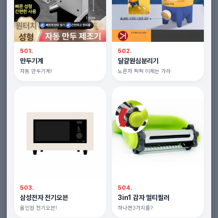
501.
502.
만두기계
달걀원심분리기
자동 만두기계!
노른자 퍽퍽 이제는 가라
503.
504.
삼성전자 전기오븐
3in1 감자 멀티필러
올인원 전기오븐!
하나면3가지를?