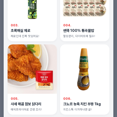
003.
004.
초록매실 제로
쎈쿡 100% 통곡물밥
제로인데 진짜 맛있어요!
혈당관리, 다이어트에 필수!
005.
006.
사세 매콤 점보 닭다리
크노르 농축 치킨 부용 1kg
에어프라이어로 간편 조리!
치킨스톡 이거하나면 끝!