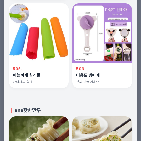
505.
506.
마늘까게 실리콘
다용도 병따개
안다치고 쉽게!
진짜 만능이에요
sns핫한만두