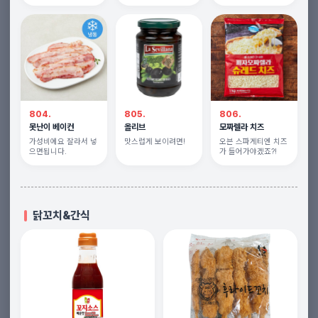
804.
805.
806.
못난이 베이컨
올리브
모짜렐라 치즈
가성비에요 잘라서 넣
맛스럽게 보이려면!
오븐 스파게티엔 치즈
으면됩니다.
가 들어가야겠죠?!
닭꼬치&간식