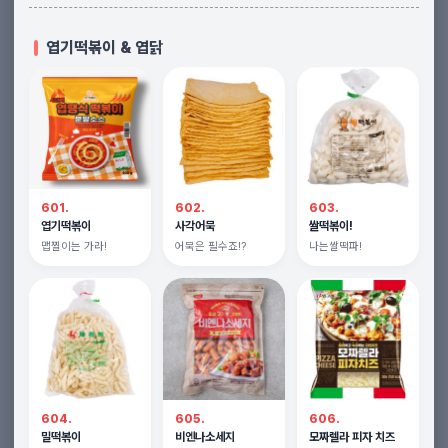
엽기떡볶이 & 엽닭
601.
602.
603.
엽기떡볶이
사각어묵
쌀떡볶이!
맵찔이는 가라!
어묵은 필수죠!?
나는쌀떡파!
604.
605.
606.
밀떡볶이
비엔나소세지
모짜렐라 피자 치즈