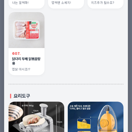
나는 밀떡파!
엽떡엔 소세지!
치즈추가 필수죠?
607.
닭다리 두배 닭볶음탕
용
엽닭 아시죠!?
요리도구