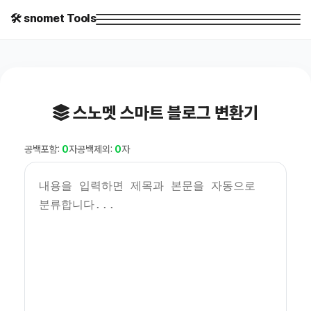
🛠️ snomet Tools
스노멧 스마트 블로그 변환기
공백포함:
0
자
공백제외:
0
자