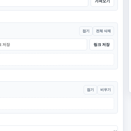
가져오기
접기
전체 삭제
링크 저장
접기
비우기