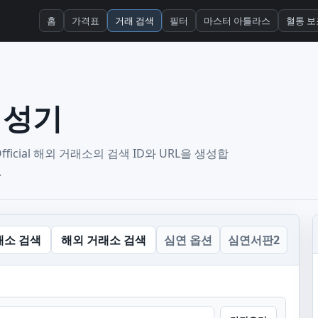
홈
가격표
거래 검색
필터
마스터 아틀라스
혈통 보
 생성기
icial 해외 거래소의 검색 ID와 URL을 생성합
.
래소 검색
해외 거래소 검색
심연 옵션
심연서판2