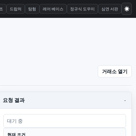
☀
조
드랍처
탐험
레어 베이스
정규식 도우미
심연 서판
거래소 열기
요청 결과
-
대기 중
현재 조건