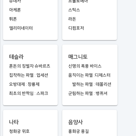
쥬데카
프톨로메아
아케론
스틱스
튀폰
라돈
엘리미네이터
디컴포저
테슬라
매그니토
혼돈의 징벌자 슈바르츠
신명의 폭풍 바이스
집착하는 파멸 : 업세션
움직이는 파멸 :디제스터
오방대제 : 창룡제
폵발하는 파멸 : 데몰리션
최초의 반짝임 : 스파크
군림하는 파멸 : 뱅퀴셔
나타
음양사
청화궁 위호
홍화궁 용길