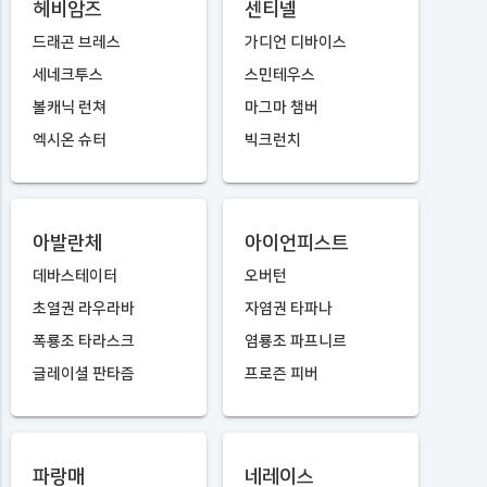
헤비암즈
센티넬
드래곤 브레스
가디언 디바이스
세네크투스
스민테우스
볼캐닉 런쳐
마그마 챔버
엑시온 슈터
빅크런치
아발란체
아이언피스트
데바스테이터
오버턴
초열권 라우라바
자염권 타파나
폭룡조 타라스크
염룡조 파프니르
글레이셜 판타즘
프로즌 피버
파랑매
네레이스