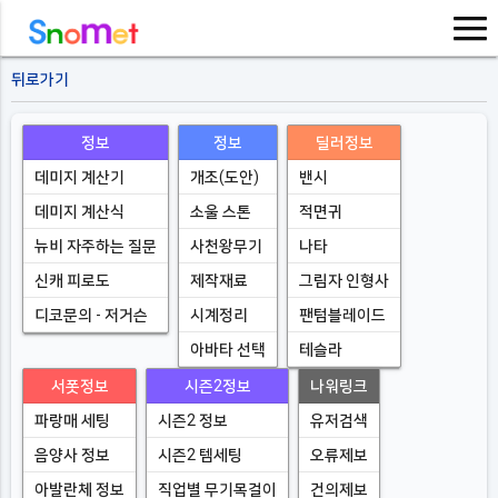
뒤로가기
정보
정보
딜러정보
데미지 계산기
개조(도안)
밴시
데미지 계산식
소울 스톤
적면귀
뉴비 자주하는 질문
사천왕무기
나타
신캐 피로도
제작재료
그림자 인형사
디코문의 - 저거슨
시계정리
팬텀블레이드
아바타 선택
테슬라
서폿정보
시즌2정보
나워링크
파랑매 세팅
시즌2 정보
유저검색
음양사 정보
시즌2 템세팅
오류제보
아발란체 정보
직업별 무기목걸이
건의제보