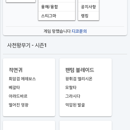
융해/융합
공지사항
스티그마
랭킹
게임 망했습니다.
디코문의
사천왕무기 - 시즌1
적면귀
팬텀 블레이드
회암검 에레보스
광휘검 엘리시온
베갈타
모랄타
아랴드바르
그라시다
떨어진 영광
억압된 발골