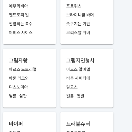
에우리비아
포르퀴스
엔트로피 일
브라이니클 바머
전염되는 복수
솟구치는 기만
어비스 사이스
크리스탈 위버
그림자왕
그림자인형사
아르스 노토리얼
아르스 알마델
바론 라크와
바론 시미티에
디스노미아
알고스
월륜 : 심판
일륜 : 형벌
바이퍼
트러블슈터