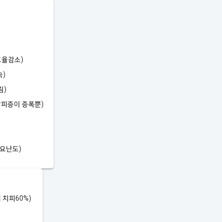
효율감소)
속)
림)
받피증이 증폭뿐)
운요난도)
 치피60%)