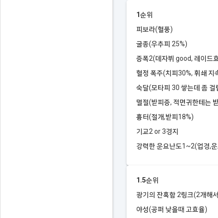
1순위
피보라(혈풍)
굴종(우추피 25%)
증폭2(데자뷔 good, 레이드
혈정 폭주(치피30%, 휘쇄 지
숙달(모타피 30 쌓는데 좀 걸
멸절(받피증, 적면귀한테는 
흉터(절개,받피18%)
기교2 or 3경지
강력한 운요난도1~2(업경,
1.5순위
광기의 잔혹함 2링크(2개해서
야성(공퍼 낮을때 고효율)