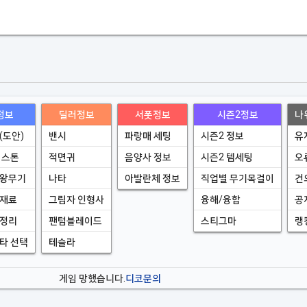
정보
딜러정보
서폿정보
시즌2정보
나
(도안)
밴시
파랑매 세팅
시즌2 정보
유
 스톤
적면귀
음양사 정보
시즌2 템세팅
오
왕무기
나타
아발란체 정보
직업별 무기목걸이
건
재료
그림자 인형사
융해/융합
공
정리
팬텀블레이드
스티그마
랭
타 선택
테슬라
게임 망했습니다.
디코문의