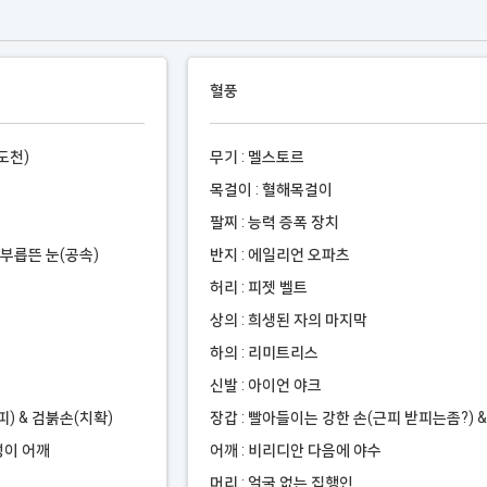
혈풍
도천)
무기 : 멜스토르
목걸이 : 혈해목걸이
팔찌 : 능력 증폭 장치
 부릅뜬 눈(공속)
반지 : 에일리언 오파츠
허리 : 피젯 벨트
상의 : 희생된 자의 마지막
하의 : 리미트리스
신발 : 아이언 야크
피) & 검붉손(치확)
장갑 : 빨아들이는 강한 손(근피 받피는좀?) 
렁이 어깨
어깨 : 비리디안 다음에 야수
머리 : 얼굴 없는 집행인