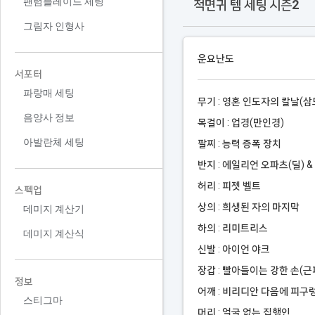
팬텀블레이드 세팅
적면귀 템 세팅 시즌2
그림자 인형사
운요난도
서포터
파랑매 세팅
무기 : 영혼 인도자의 칼날(삼
음양사 정보
목걸이 : 업경(만인경)
아발란체 세팅
팔찌 : 능력 증폭 장치
반지 : 에일리언 오파츠(딜) &
허리 : 피젯 벨트
스펙업
상의 : 희생된 자의 마지막
데미지 계산기
하의 : 리미트리스
데미지 계산식
신발 : 아이언 야크
장갑 : 빨아들이는 강한 손(근
정보
어깨 : 비리디안 다음에 피구
스티그마
머리 : 얼굴 없는 집행인