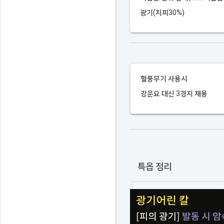
광기(치피30%)
혈풍무기 사용시
강운요 대신 3경지 채용
특옵 정리