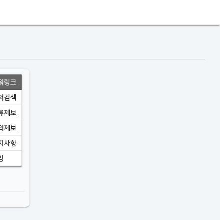
워링크
저검색
류제보
의제보
지사항
킹