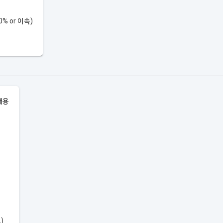
% or 이속)
채용
)