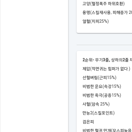
고양(혈정폭주 하위호환)
용맹(스킬재사용, 피해증가 20
열혈(치피25%)
2순위- 무기3줄, 상하의2줄 
제압(적면귀는 힘퍼가 없다.)
선혈벼림(근피15%)
비범한 운요(속강15%)
비범한 죽극(공증15%)
사혈(암속 25%)
만능2(스킬포인트)
검은피
비범한 혈귀 만개(모스피높음.