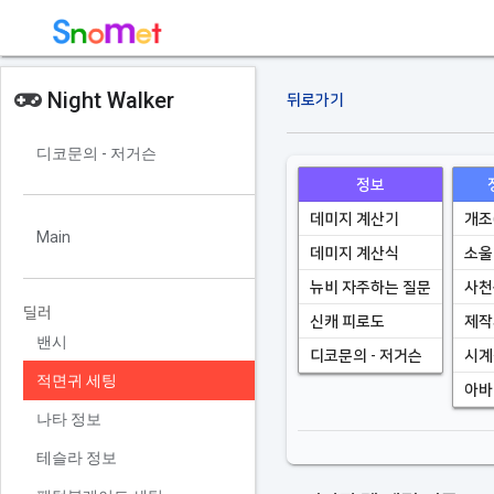
Night Walker
뒤로가기
디코문의 - 저거슨
정보
데미지 계산기
개조
Main
데미지 계산식
소울
뉴비 자주하는 질문
사천
딜러
신캐 피로도
제작
밴시
디코문의 - 저거슨
시계
적면귀 세팅
아바
나타 정보
테슬라 정보