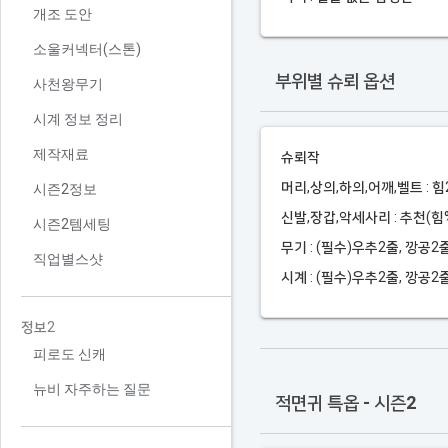
개조 도안
소울커넥터(스톤)
부위별 슈뢰 옵션
사천왕무기
시계 정보 정리
제작재료
슈뢰작
머리,상의,하의,어깨,벨트 : 
시즌2정보
신발,장갑,악세사리 : 추천(힘
시즌2템세팅
무기 : (필수)우추2줄, 깡공2
직업별스샷
시계 : (필수)우추2줄, 깡공2
정보2
피로도 신캐
뉴비 자주하는 질문
적면귀 특옵 - 시즌2