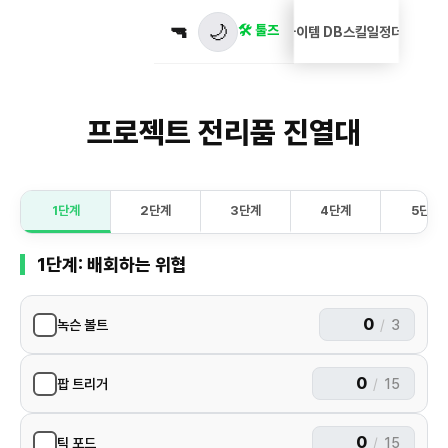
🌙
🔫
🛠️ 툴즈
설계도
아이템 DB
스킬
일정
더보기 ▼
프로젝트 전리품 진열대
1단계
2단계
3단계
4단계
5단계
1단계: 배회하는 위협
녹슨 볼트
/
3
팝 트리거
/
15
틱 포드
/
15