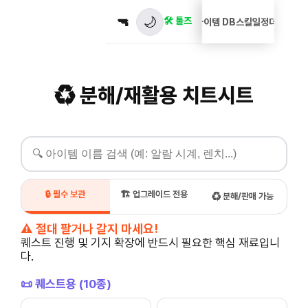
아크 레이더스 아
🌙
🔫
🛠️ 툴즈
설계도
아이템 DB
스킬
일정
더보기 ▼
♻️ 분해/재활용 치트시트
🔒 필수 보관
🏗️ 업그레이드 전용
♻️ 분해/판매 가능
⚠️ 절대 팔거나 갈지 마세요!
퀘스트 진행 및 기지 확장에 반드시 필요한 핵심 재료입니
다.
📜 퀘스트용 (10종)