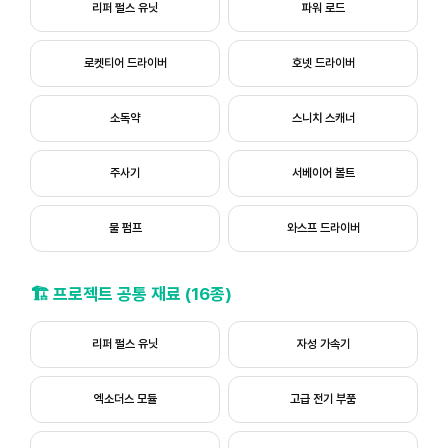
리퍼 펄스 유닛
파워 로드
로켓티어 드라이버
호넷 드라이버
소독약
스니치 스캐너
주사기
서베이어 볼트
물 펌프
와스프 드라이버
🏗️ 프로젝트 공통 재료 (16종)
리퍼 펄스 유닛
자성 가속기
엑소더스 모듈
고급 전기 부품